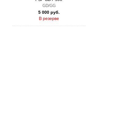
GD/GG
5 000 руб.
В резерве
Кронштейн Perrin для сигналов
Hella
PSP-BDY-301
GE/GH/GV/GR
5 000 руб.
В резерве