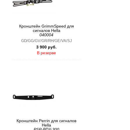
Кронштейн GrimmSpeed для
сигналов Hella
040004
GD/GG/GV/GR/RH/GE/VA/SJ
3 900 руб.
В резерве
Кронштейн Perrin для сигналов
Hella
PSP-BDY-300