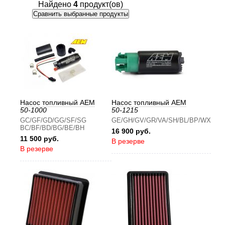
Найдено
4
продукт(ов)
Насос топливный AEM
Насос топливный AEM
50-1000
50-1215
GC/GF/GD/GG/SF/SG
GE/GH/GV/GR/
VA/
SH/BL/BP/WX
BC/BF/BD/BG/BE/BH
16 900 руб.
11 500 руб.
В резерве
В резерве