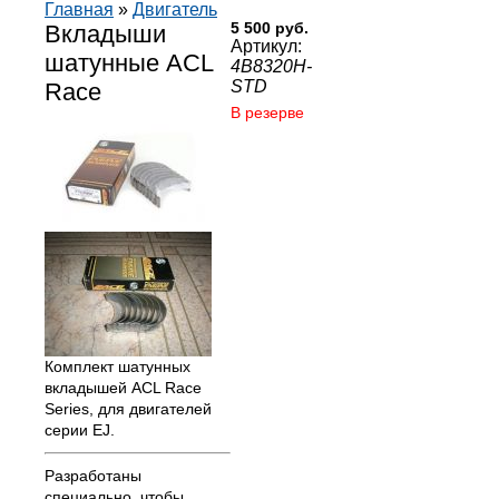
Главная
»
Двигатель
Вкладыши
5 500 руб.
Артикул:
шатунные ACL
4B8320H-
STD
Race
В резерве
Комплект шатунных
вкладышей ACL Race
Series, для двигателей
серии EJ.
Разработаны
специально, чтобы