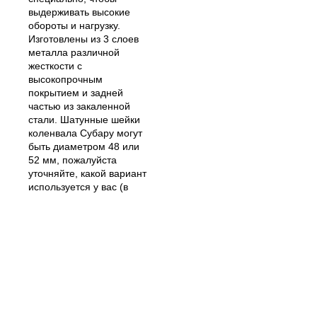
выдерживать высокие
обороты и нагрузку.
Изготовлены из 3 слоев
металла различной
жесткости с
высокопрочным
покрытием и задней
частью из закаленной
стали.
Шатунные шейки
коленвала Субару могут
быть диаметром 48 или
52 мм, пожалуйста
уточняйте, какой вариант
используется у вас (в
большинстве случаев
используется 52мм).
Размер:
стандарт
Диаметр шейки:
48 мм